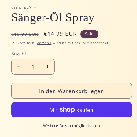
öffnen
SÄNGER-ÖL®
Sänger-Öl Spray
Normaler
Verkaufspreis
€14,99 EUR
Sale
€16,90 EUR
Preis
Inkl. Steuern.
Versand
wird beim Checkout berechnet
Anzahl
Verringere
Erhöhe
die
die
Menge
Menge
für
In den Warenkorb legen
für
Sänger-
Sänger-
Öl
Öl
Spray
Spray
Weitere Bezahlmöglichkeiten