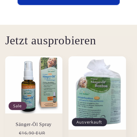
Jetzt ausprobieren
Sale
Ausverkauft
Sänger-Öl Spray
Normaler
Verkaufspreis
€16,90 EUR