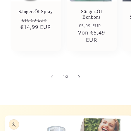
Sänger-Öl Spray
Sänger-Öl
Bonbons
Normaler
Verkaufspreis
€16,90 EUR
Normaler
Verkaufsp
€5,99 EUR
€14,99 EUR
Preis
Von €5,49
Preis
EUR
von
1
/
2
duktinformationen
ingen